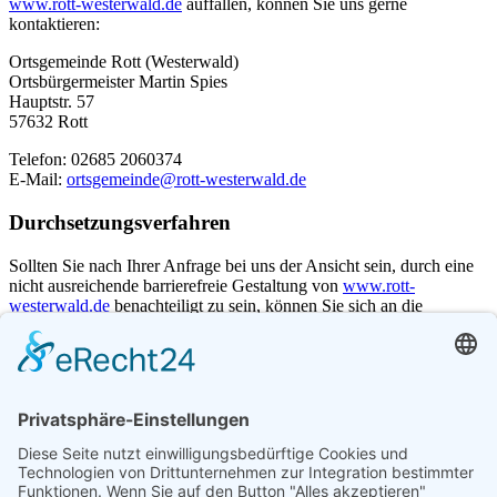
www.rott-westerwald.de
auffallen, können Sie uns gerne
kontaktieren:
Ortsgemeinde Rott (Westerwald)
Ortsbürgermeister Martin Spies
Hauptstr. 57
57632 Rott
Telefon: 02685 2060374
E-Mail:
ortsgemeinde@rott-westerwald.de
Durchsetzungsverfahren
Sollten Sie nach Ihrer Anfrage bei uns der Ansicht sein, durch eine
nicht ausreichende barrierefreie Gestaltung von
www.rott-
westerwald.de
benachteiligt zu sein, können Sie sich an die
Durchsetzungsstelle zur digitalen Barrierefreiheit von öffentlichen
Stellen in Rheinland-Pfalz wenden:
Landesbeauftragter für die Belange behinderter Menschen
Ministerium für Arbeit, Soziales, Transformation und Digitalisierung
des Landes Rheinland-Pfalz
Bauhofstraße 9
55116 Mainz
Telefon: 06131 16 5342