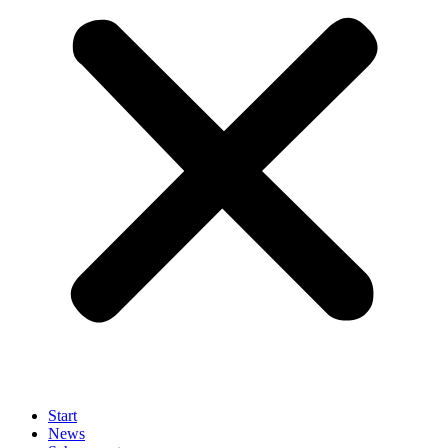
Start
News