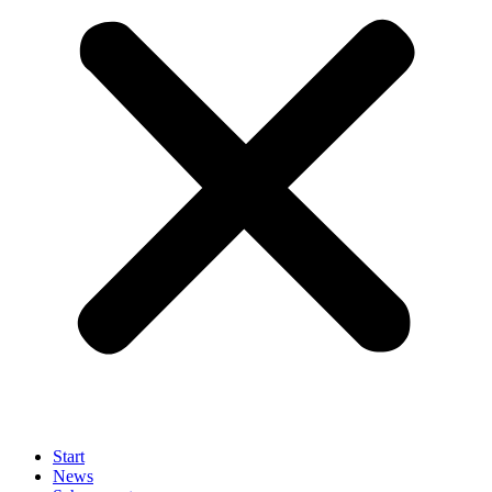
Start
News