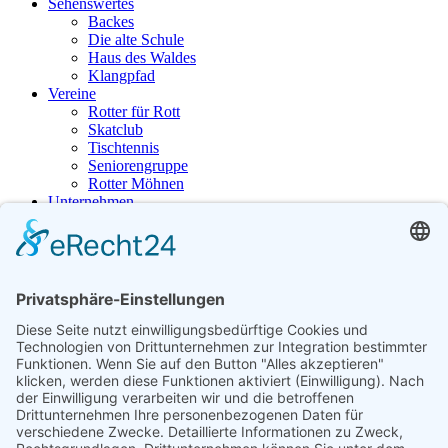
Sehenswertes
Backes
Die alte Schule
Haus des Waldes
Klangpfad
Vereine
Rotter für Rott
Skatclub
Tischtennis
Seniorengruppe
Rotter Möhnen
Unternehmen
Waldpavillon
Unterkünfte
Tischtennis
Ein voller Erfolg ist der Tischtennistreff in Rott im Waldpavillon, der
von Martin Spies ins Leben gerufen wurde und nun von Maik
Benthaus betreut wird.
Der Tischtennisabend findet jeden Dienstag ab 19:00 Uhr statt.
Ortsgemeinde Rott (Westerwald)
Ortsbürgermeister Martin Spies